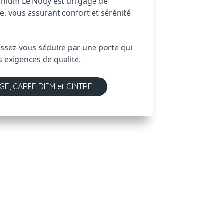
nium Le Nouy est un gage de 
e, vous assurant confort et sérénité 
issez-vous séduire par une porte qui 
s exigences de qualité.
GE, CARPE DIEM et CINTREL