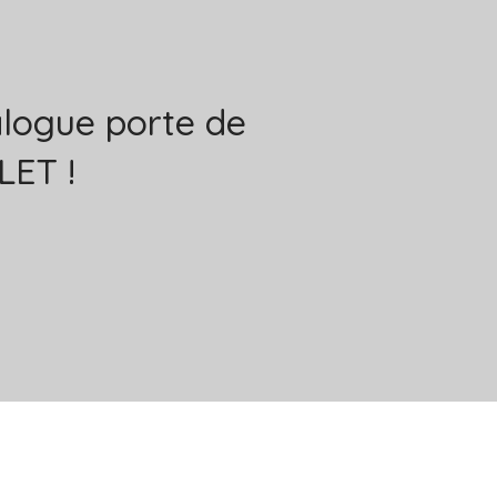
alogue porte de
LET !