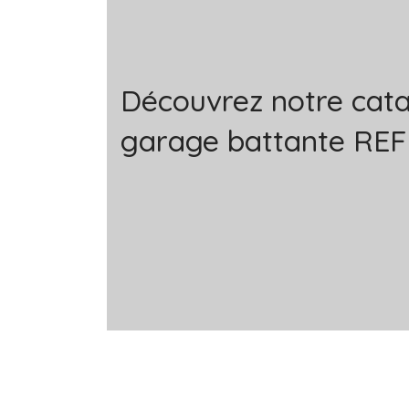
Découvrez notre cat
garage battante REF