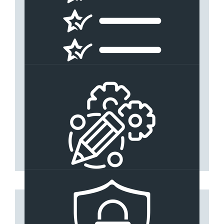
CARACTERISTIQUES
Dormant neuf ou rénovation
Seuil aluminium 20mm
Vitrage isolant 31mm
PVC ou aluminium
DESIGN